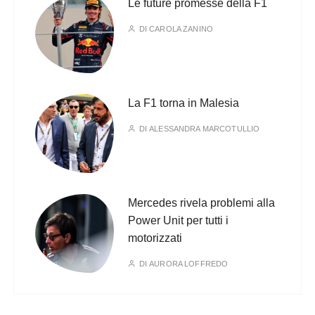
Le future promesse della F1
DI
CAROLA ZANINO
La F1 torna in Malesia
DI
ALESSANDRA MARCOTULLIO
Mercedes rivela problemi alla
Power Unit per tutti i
motorizzati
DI
AURORA LOFFREDO