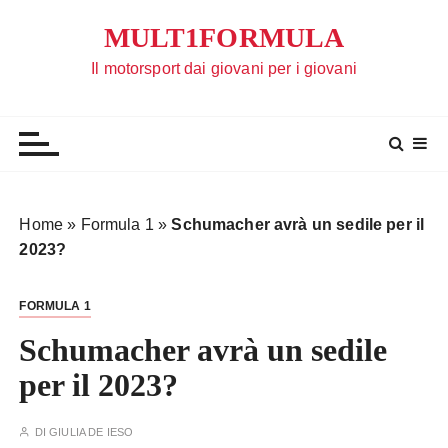
S
MULT1FORMULA
a
l
Il motorsport dai giovani per i giovani
t
a
a
l
c
o
Home
»
Formula 1
»
Schumacher avrà un sedile per il
n
2023?
t
e
FORMULA 1
n
u
Schumacher avrà un sedile
t
per il 2023?
o
DI
GIULIA DE IESO