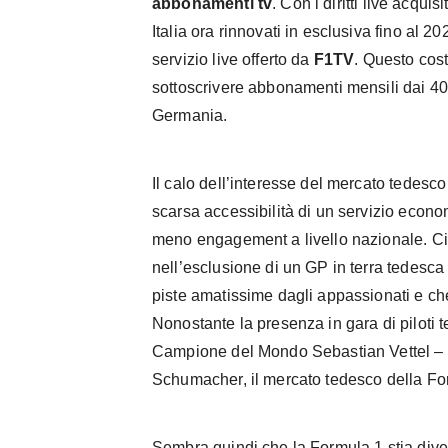
abbonamenti tv
. Con i diritti live acqui
Italia ora rinnovati in esclusiva fino al 2
servizio live offerto da
F1TV
. Questo cos
sottoscrivere abbonamenti mensili dai 4
Germania.
Il calo dell’interesse del mercato tedesco
scarsa accessibilità di un servizio econo
meno engagement a livello nazionale. Ciò
nell’esclusione di un GP in terra tedesc
piste amatissime dagli appassionati e che
Nonostante la presenza in gara di piloti t
Campione del Mondo Sebastian Vettel – or
Schumacher, il mercato tedesco della Fo
Sembra quindi che la Formula 1 stia dive