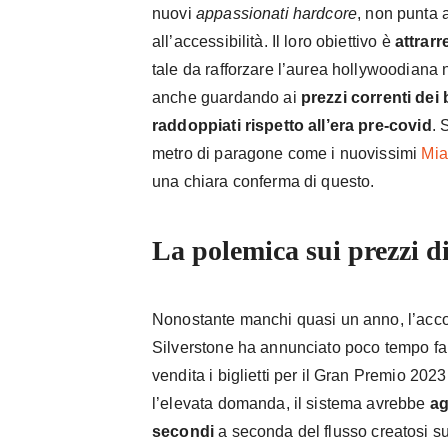
nuovi
appassionati hardcore
, non punta a
all’accessibilità. Il loro obiettivo è
attrarr
tale da rafforzare l’aurea hollywoodiana 
anche guardando ai
prezzi correnti dei b
raddoppiati rispetto all’era pre-covid
. 
metro di paragone come i nuovissimi
Mia
una chiara conferma di questo.
La polemica sui prezzi di
Nonostante manchi quasi un anno, l’accoun
Silverstone ha annunciato poco tempo f
vendita i biglietti per il Gran Premio 202
l’elevata domanda, il sistema avrebbe
ag
secondi
a seconda del flusso creatosi sulla