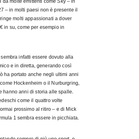
siti da molte emittenti come Sky – in
027 – in molti paesi non è presente il
tringe molti appassionati a dover
0€ in su, come per esempio in
 sembra infatti essere dovuto alla
mico e in diretta, generando così
 ha portato anche negli ultimi anni
a come Hockenheim o il Nurburgring,
 hanno anni di storia alle spalle.
edeschi come il quattro volte
mai prossimo al ritiro – e di Mick
rmula 1 sembra essere in picchiata.
ntando sempre di più uno sport, o