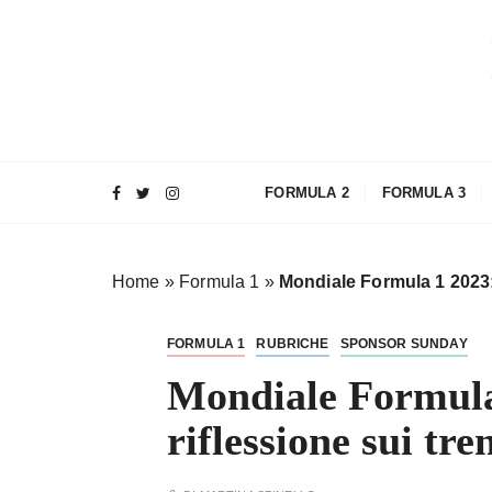
S
a
l
t
a
a
l
FORMULA 2
FORMULA 3
c
o
n
Home
»
Formula 1
»
Mondiale Formula 1 2023:
t
e
n
FORMULA 1
RUBRICHE
SPONSOR SUNDAY
u
Mondiale Formula
t
o
riflessione sui tr