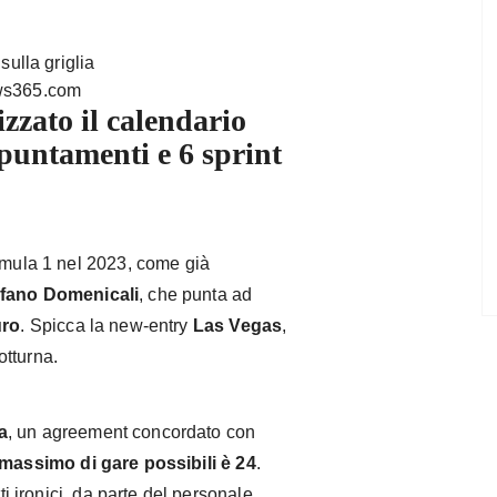
ws365.com
zzato il calendario
puntamenti e 6 sprint
ormula 1 nel 2023, come già
fano Domenicali
, che punta ad
uro
. Spicca la new-entry
Las Vegas
,
otturna.
a
, un agreement concordato con
massimo di gare possibili è 24
.
ti ironici, da parte del personale