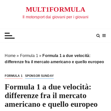
S
MULT1FORMULA
a
l
Il motorsport dai giovani per i giovani
t
a
a
l
c
o
Home
»
Formula 1
»
Formula 1 a due velocità:
n
differenze fra il mercato americano e quello europeo
t
e
FORMULA 1
SPONSOR SUNDAY
n
u
Formula 1 a due velocità:
t
differenze fra il mercato
o
americano e quello europeo