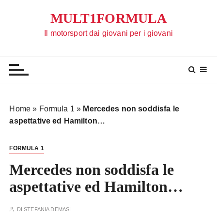
S
MULT1FORMULA
a
l
Il motorsport dai giovani per i giovani
t
a
a
l
c
o
Home
»
Formula 1
»
Mercedes non soddisfa le
n
aspettative ed Hamilton…
t
e
FORMULA 1
n
u
Mercedes non soddisfa le
t
aspettative ed Hamilton…
o
DI
STEFANIA DEMASI