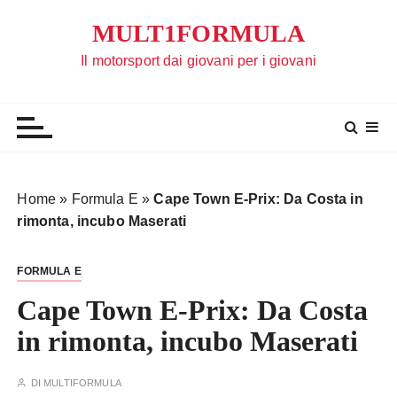
S
MULT1FORMULA
a
l
Il motorsport dai giovani per i giovani
t
a
a
l
c
o
Home
»
Formula E
»
Cape Town E-Prix: Da Costa in
n
rimonta, incubo Maserati
t
e
FORMULA E
n
u
Cape Town E-Prix: Da Costa
t
in rimonta, incubo Maserati
o
DI
MULTIFORMULA