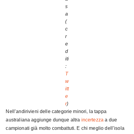
s
a
(
c
r
e
d
iti
:
T
w
itt
e
r
)
Nell’andirivieni delle categorie minori, la tappa
australiana aggiunge dunque altra
incertezza
a due
campionati già molto combattuti. E chi meglio dell’isola