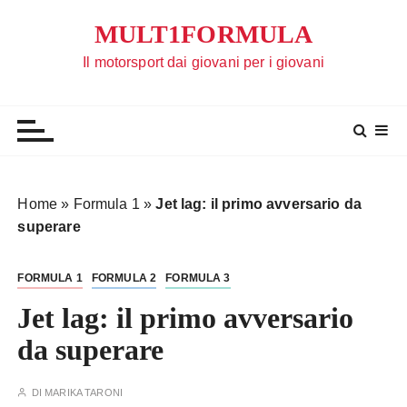
S
MULT1FORMULA
a
l
Il motorsport dai giovani per i giovani
t
a
a
l
c
o
Home
»
Formula 1
»
Jet lag: il primo avversario da
n
superare
t
e
FORMULA 1
FORMULA 2
FORMULA 3
n
u
Jet lag: il primo avversario
t
da superare
o
DI
MARIKA TARONI