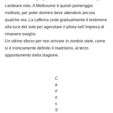
cambiare volo. A Melbourne è quindi pomeriggio
inoltrato, per poter dormire deve attendere ancora
qualche ora. La caffeina cede gradualmente il testimone
alla luce del sole per agevolare il pilota nell’impresa di
rimanere sveglio.
Un ultimo sforzo per non arrivare in
zombie state
, come
si è ironicamente definito il madrileno, al terzo
appuntamento della stagione.
C
a
rl
o
s
S