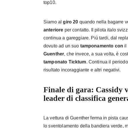
top10.
Siamo al
giro 20
quando nella bagarre 
anteriore
per contatto. Il pilota italo sv
continua a gareggiare. Più tardi, dal rep
dovuto ad un suo
tamponamento con
i
Guenther
, che invece, a sua volta, è cos
tamponato Ticktum
. Continua il period
risultato incoraggiante e altri negativi.
Finale di gara: Cassidy vi
leader di classifica gener
La vettura di Guenther ferma in pista cau
lo sventolamento della bandiera verde, 