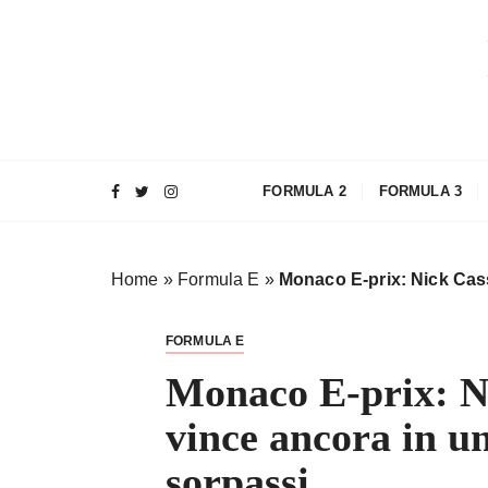
S
a
l
t
a
a
l
FORMULA 2
FORMULA 3
c
o
n
Home
»
Formula E
»
Monaco E-prix: Nick Cas
t
e
n
FORMULA E
u
Monaco E-prix: N
t
o
vince ancora in u
sorpassi