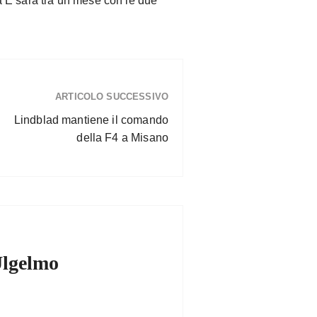
 E sarà tra un mese con le due
ARTICOLO SUCCESSIVO
Lindblad mantiene il comando
della F4 a Misano
Ulgelmo