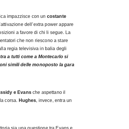
fica impazzisce con un
costante
L’attivazione dell’extra power appare
osizioni a favore di chi li segue. La
entatori che non riescono a stare
la regia televisiva in balia degli
ra a tutti come a Montecarlo si
oni simili delle monoposto la gara
assidy e Evans
che aspettano il
la corsa.
Hughes
, invece, entra un
ttoria sia una questione tra Evans e