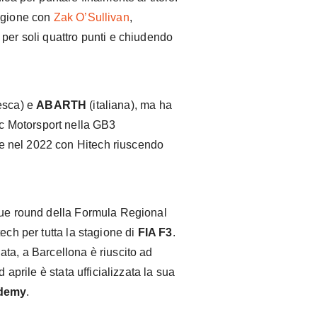
agione con
Zak O’Sullivan
,
per soli quattro punti e chiudendo
esca) e
ABARTH
(italiana), ma ha
c Motorsport nella GB3
 nel 2022 con Hitech riuscendo
due round della Formula Regional
ech per tutta la stagione di
FIA F3
.
ta, a Barcellona è riuscito ad
 aprile è stata ufficializzata la sua
ademy
.