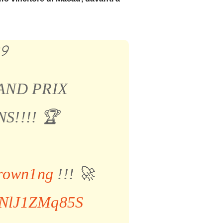
AND PRIX
!!!! 🏆
rown1ng
!!! 🚀
m/NlJ1ZMq85S