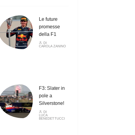
Le future
promesse
della F1
DI
CAROLA ZANINO
F3: Slater in
pole a
Silverstone!
DI
LUCA
BENEDETTUCCI