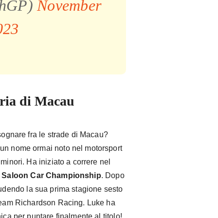
chGP)
November
023
oria di Macau
 sognare fra le strade di Macau?
 un nome ormai noto nel motorsport
minori. Ha iniziato a correre nel
r Saloon Car Championship
. Dopo
iudendo la sua prima stagione sesto
l team Richardson Racing. Luke ha
ica per puntare finalmente al titolo!