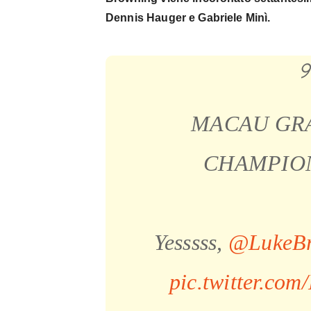
Dennis Hauger e Gabriele Minì.
MACAU GR
CHAMPIONS
Yesssss,
@LukeB
pic.twitter.co