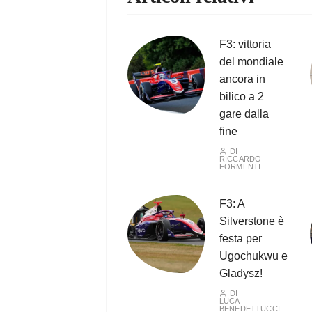
F3: vittoria
del mondiale
ancora in
bilico a 2
gare dalla
fine
DI
RICCARDO
FORMENTI
F3: A
Silverstone è
festa per
Ugochukwu e
Gladysz!
DI
LUCA
BENEDETTUCCI