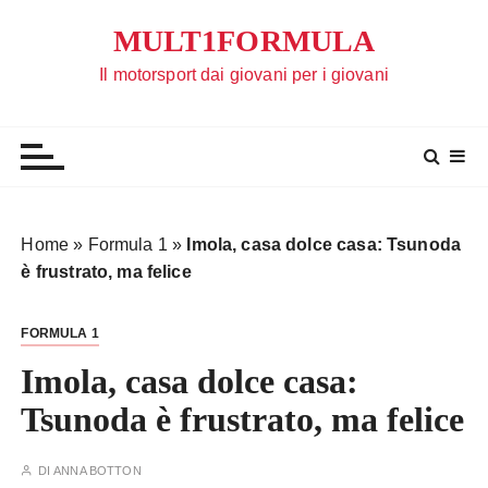
S
MULT1FORMULA
a
l
Il motorsport dai giovani per i giovani
t
a
a
l
c
o
Home
»
Formula 1
»
Imola, casa dolce casa: Tsunoda
n
è frustrato, ma felice
t
e
FORMULA 1
n
u
Imola, casa dolce casa:
t
Tsunoda è frustrato, ma felice
o
DI
ANNA BOTTON