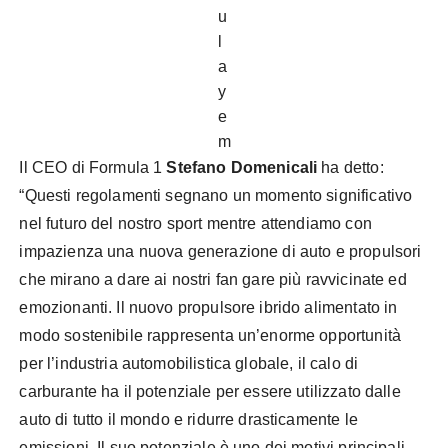
u
l
a
y
e
m
Il CEO di Formula 1
Stefano Domenicali
ha detto:
“Questi regolamenti segnano un momento significativo
nel futuro del nostro sport mentre attendiamo con
impazienza una nuova generazione di auto e propulsori
che mirano a dare ai nostri fan gare più ravvicinate ed
emozionanti. Il nuovo propulsore ibrido alimentato in
modo sostenibile rappresenta un’enorme opportunità
per l’industria automobilistica globale, il calo di
carburante ha il potenziale per essere utilizzato dalle
auto di tutto il mondo e ridurre drasticamente le
emissioni. Il suo potenziale è uno dei motivi principali