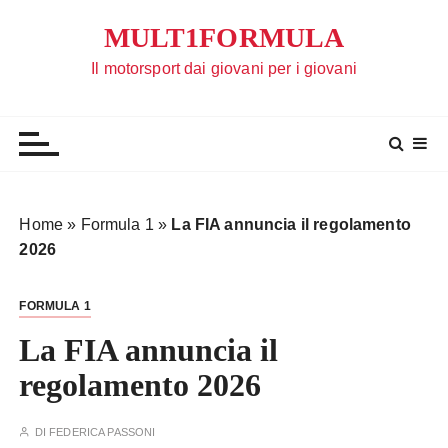
S
MULT1FORMULA
a
l
Il motorsport dai giovani per i giovani
t
a
a
l
c
o
Home
»
Formula 1
»
La FIA annuncia il regolamento
n
2026
t
e
FORMULA 1
n
u
La FIA annuncia il
t
regolamento 2026
o
DI
FEDERICA PASSONI