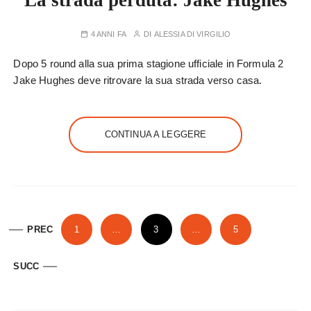
La strada perduta: Jake Hughes
4 ANNI FA
DI
ALESSIA DI VIRGILIO
Dopo 5 round alla sua prima stagione ufficiale in Formula 2
Jake Hughes deve ritrovare la sua strada verso casa.
CONTINUA A LEGGERE
P
PREC
1
…
3
…
5
a
g
SUCC
i
n