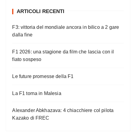
a
ARTICOLI RECENTI
z
i
F3: vittoria del mondiale ancora in bilico a 2 gare
o
dalla fine
n
F1 2026: una stagione da film che lascia con il
e
fiato sospeso
d
e
Le future promesse della F1
g
l
La F1 torna in Malesia
i
a
Alexander Abkhazava: 4 chiacchiere col pilota
Kazako di FREC
r
t