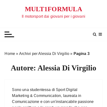
S
MULT1FORMULA
a
l
Il motorsport dai giovani per i giovani
t
a
a
l
c
o
Home
»
Archivi per Alessia Di Virgilio
»
Pagina 3
n
t
Autore:
Alessia Di Virgilio
e
n
u
t
Sono una studentessa di Sport Digital
o
Marketing & Communication, laureata in
Comunicazione e con un'instancabile passione