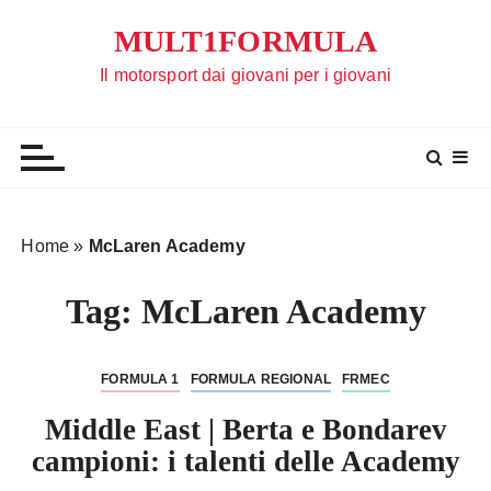
S
MULT1FORMULA
a
l
Il motorsport dai giovani per i giovani
t
a
a
l
c
o
Home
»
McLaren Academy
n
t
Tag:
McLaren Academy
e
n
u
FORMULA 1
FORMULA REGIONAL
FRMEC
t
Middle East | Berta e Bondarev
o
campioni: i talenti delle Academy