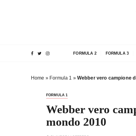
S
a
l
t
a
a
l
FORMULA 2
FORMULA 3
c
o
n
Home
»
Formula 1
»
Webber vero campione d
t
e
n
FORMULA 1
u
Webber vero camp
t
o
mondo 2010