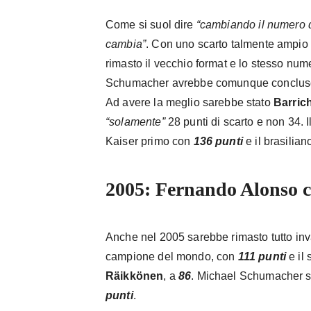
Come si suol dire
“cambiando il numero de
cambia”
. Con uno scarto talmente ampio 
rimasto il vecchio format e lo stesso num
Schumacher avrebbe comunque concluso 
Ad avere la meglio sarebbe stato
Barrich
“solamente”
28 punti di scarto e non 34. Il
Kaiser primo con
136 punti
e il brasilia
2005: Fernando Alonso 
Anche nel 2005 sarebbe rimasto tutto inv
campione del mondo, con
111
punti
e il 
Räikkönen
, a
86
. Michael Schumacher s
punti
.