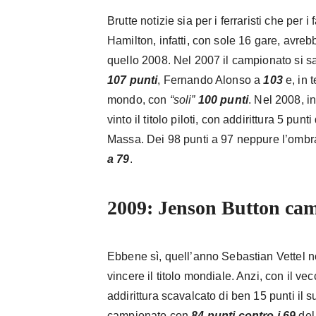
Brutte notizie sia per i ferraristi che per 
Hamilton, infatti, con sole 16 gare, avreb
quello 2008. Nel 2007 il campionato si s
107 punti
, Fernando Alonso a
103
e, in 
mondo, con
“soli”
100 punti
. Nel 2008, 
vinto il titolo piloti, con addirittura 5 punt
Massa. Dei 98 punti a 97 neppure l’ombra
a 79
.
2009: Jenson Button ca
Ebbene sì, quell’anno Sebastian Vettel 
vincere il titolo mondiale. Anzi, con il 
addirittura scavalcato di ben 15 punti il s
campionato con
84
punti contro i 69
del