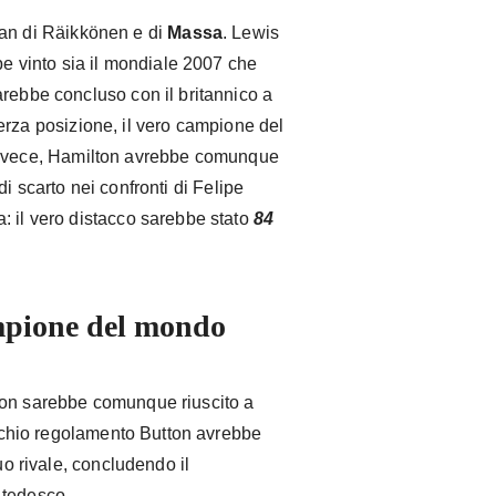
i fan di Räikkönen e di
Massa
. Lewis
be vinto sia il mondiale 2007 che
arebbe concluso con il britannico a
terza posizione, il vero campione del
invece, Hamilton avrebbe comunque
i di scarto nei confronti di Felipe
: il vero distacco sarebbe stato
84
mpione del mondo
non sarebbe comunque riuscito a
vecchio regolamento Button avrebbe
uo rivale, concludendo il
 tedesco.