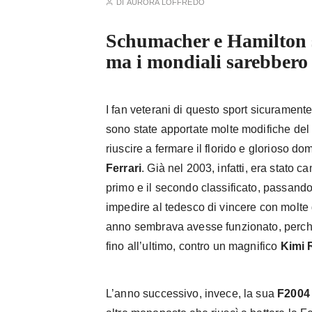
DI
AURORA LOFFREDO
Schumacher e Hamilton s
ma i mondiali sarebbero 
I fan veterani di questo sport sicurament
sono state apportate molte modifiche del
riuscire a fermare il florido e glorioso do
Ferrari
. Già nel 2003, infatti, era stato ca
primo e il secondo classificato, passando 
impedire al tedesco di vincere con molte ga
anno sembrava avesse funzionato, perché
fino all’ultimo, contro un magnifico
Kimi 
L’anno successivo, invece, la sua
F2004