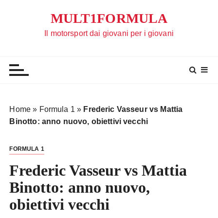
S
MULT1FORMULA
a
l
Il motorsport dai giovani per i giovani
t
a
a
l
c
o
Home
»
Formula 1
»
Frederic Vasseur vs Mattia
n
Binotto: anno nuovo, obiettivi vecchi
t
e
FORMULA 1
n
u
Frederic Vasseur vs Mattia
t
Binotto: anno nuovo,
o
obiettivi vecchi