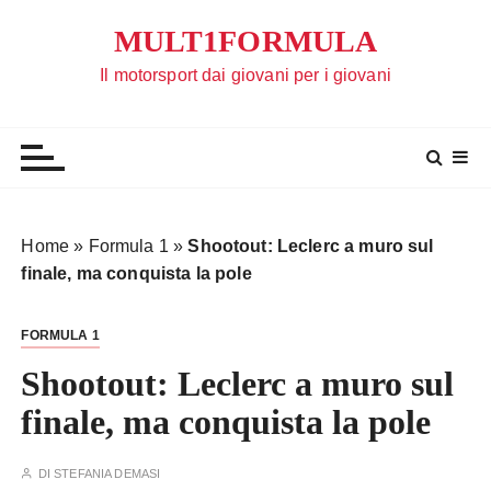
S
MULT1FORMULA
a
l
Il motorsport dai giovani per i giovani
t
a
a
l
c
o
Home
»
Formula 1
»
Shootout: Leclerc a muro sul
n
finale, ma conquista la pole
t
e
FORMULA 1
n
u
Shootout: Leclerc a muro sul
t
finale, ma conquista la pole
o
DI
STEFANIA DEMASI