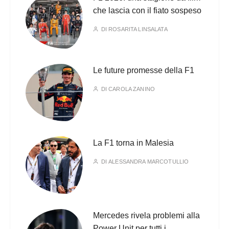
che lascia con il fiato sospeso
DI
ROSARITA LINSALATA
Le future promesse della F1
DI
CAROLA ZANINO
La F1 torna in Malesia
DI
ALESSANDRA MARCOTULLIO
Mercedes rivela problemi alla
Power Unit per tutti i