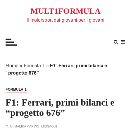
S
MULT1FORMULA
a
l
Il motorsport dai giovani per i giovani
t
a
a
l
c
o
Home
»
Formula 1
»
F1: Ferrari, primi bilanci e
n
“progetto 676”
t
e
FORMULA 1
n
u
F1: Ferrari, primi bilanci e
t
“progetto 676”
o
DI
MALIKA MARWOI MISSAOUI