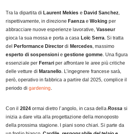
Tra la dipartita di
Laurent Mekies
e
David Sanchez
,
rispettivamente, in direzione
Faenza
e
Woking
per
abbracciare nuove esperienze lavorative,
Vasseur
gioca la sua mossa e porta a casa
Loïc
Serra
. Si tratta
del
Performance Director
di
Mercedes
, massimo
esperto di sospensioni
e
gestione gomme
. Una figura
essenziale per
Ferrari
per affrontare le aree più critiche
delle vetture di
Maranello
. L’ingegnere francese sarà,
però, operativo in fabbrica a partire dal 2025, complice il
periodo di
gardening
.
Con il
2024
ormai dietro l’angolo, in casa della
Rossa
si
inizia a dare vita alla progettazione della monoposto
della prossima stagione. I piani sono chiari. Si parte da
un foglio bianco.
Cardile
,
responsabile del telaio e