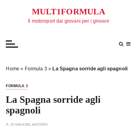
S
MULT1FORMULA
a
l
Il motorsport dai giovani per i giovani
t
a
a
l
c
o
Home
»
Formula 3
»
La Spagna sorride agli spagnoli
n
t
FORMULA 3
e
n
La Spagna sorride agli
u
spagnoli
t
o
DI
SARA DEL MISTERO