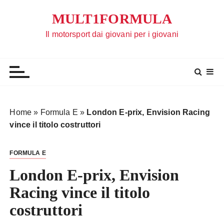
S
MULT1FORMULA
a
l
Il motorsport dai giovani per i giovani
t
a
a
l
c
o
Home
»
Formula E
»
London E-prix, Envision Racing
n
vince il titolo costruttori
t
e
FORMULA E
n
u
London E-prix, Envision
t
Racing vince il titolo
o
costruttori