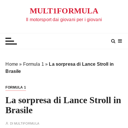
S
MULT1FORMULA
a
l
Il motorsport dai giovani per i giovani
t
a
a
l
c
o
Home
»
Formula 1
»
La sorpresa di Lance Stroll in
n
Brasile
t
e
FORMULA 1
n
u
La sorpresa di Lance Stroll in
t
Brasile
o
DI
MULTIFORMULA