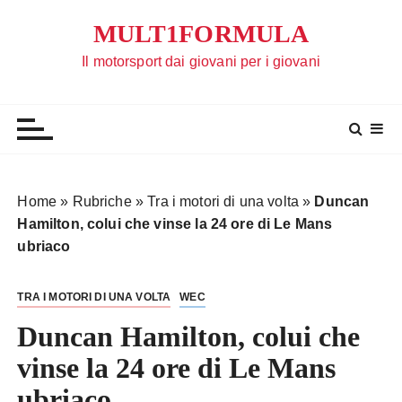
S
MULT1FORMULA
a
l
Il motorsport dai giovani per i giovani
t
a
a
l
c
o
Home
»
Rubriche
»
Tra i motori di una volta
»
Duncan
n
Hamilton, colui che vinse la 24 ore di Le Mans
t
ubriaco
e
n
TRA I MOTORI DI UNA VOLTA
WEC
u
t
Duncan Hamilton, colui che
o
vinse la 24 ore di Le Mans
ubriaco