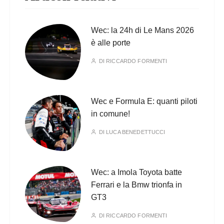
Wec: la 24h di Le Mans 2026
è alle porte
DI
RICCARDO FORMENTI
Wec e Formula E: quanti piloti
in comune!
DI
LUCA BENEDETTUCCI
Wec: a Imola Toyota batte
Ferrari e la Bmw trionfa in
GT3
DI
RICCARDO FORMENTI