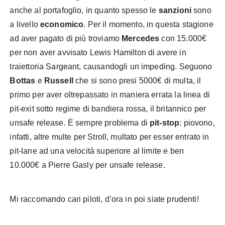
anche al portafoglio, in quanto spesso le
sanzioni
sono
a livello
economico
. Per il momento, in questa stagione
ad aver pagato di più troviamo
Mercedes
con 15.000€
per non aver avvisato Lewis Hamilton di avere in
traiettoria Sargeant, causandogli un impeding. Seguono
Bottas
e
Russell
che si sono presi 5000€ di multa, il
primo per aver oltrepassato in maniera errata la linea di
pit-exit sotto regime di bandiera rossa, il britannico per
unsafe release. È sempre problema di
pit-stop
: piovono,
infatti, altre multe per Stroll, multato per esser entrato in
pit-lane ad una velocità superiore al limite e ben
10.000€ a Pierre Gasly per unsafe release.
Mi raccomando cari piloti, d’ora in poi siate prudenti!
F1
punti penalità