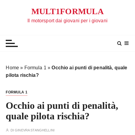
S
MULT1FORMULA
a
l
Il motorsport dai giovani per i giovani
t
a
a
l
c
o
Home
»
Formula 1
»
Occhio ai punti di penalità, quale
n
pilota rischia?
t
e
FORMULA 1
n
u
Occhio ai punti di penalità,
t
quale pilota rischia?
o
DI
GINEVRA STANGHELLINI