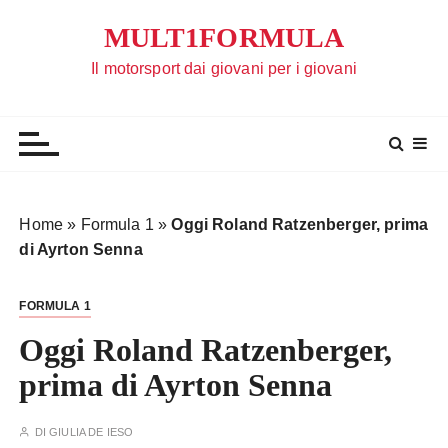
S
MULT1FORMULA
a
l
Il motorsport dai giovani per i giovani
t
a
a
l
c
o
Home
»
Formula 1
»
Oggi Roland Ratzenberger, prima
n
di Ayrton Senna
t
e
FORMULA 1
n
u
Oggi Roland Ratzenberger,
t
prima di Ayrton Senna
o
DI
GIULIA DE IESO