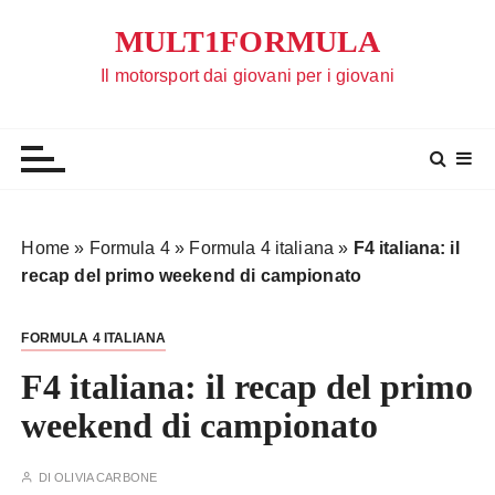
S
MULT1FORMULA
a
l
Il motorsport dai giovani per i giovani
t
a
a
l
c
o
Home
»
Formula 4
»
Formula 4 italiana
»
F4 italiana: il
n
recap del primo weekend di campionato
t
e
FORMULA 4 ITALIANA
n
u
F4 italiana: il recap del primo
t
weekend di campionato
o
DI
OLIVIA CARBONE