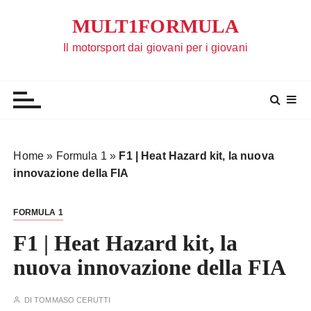
S
MULT1FORMULA
a
l
Il motorsport dai giovani per i giovani
t
a
a
l
c
o
Home
»
Formula 1
»
F1 | Heat Hazard kit, la nuova
n
innovazione della FIA
t
e
FORMULA 1
n
u
F1 | Heat Hazard kit, la
t
nuova innovazione della FIA
o
DI
TOMMASO CERUTTI