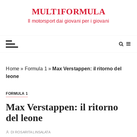
S
MULT1FORMULA
a
l
Il motorsport dai giovani per i giovani
t
a
a
l
c
o
Home
»
Formula 1
»
Max Verstappen: il ritorno del
n
leone
t
e
FORMULA 1
n
u
Max Verstappen: il ritorno
t
del leone
o
DI
ROSARITA LINSALATA