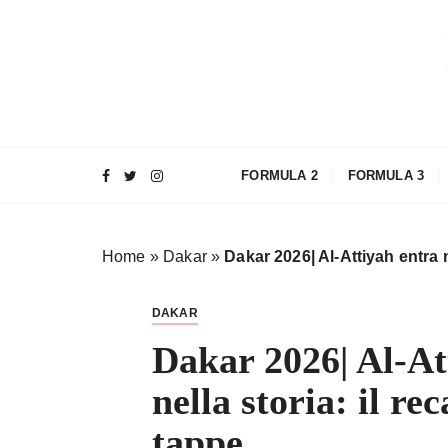
S
a
l
t
a
a
l
FORMULA 2
FORMULA 3
c
o
n
Home
»
Dakar
»
Dakar 2026| Al-Attiyah entra ne
t
e
n
DAKAR
u
Dakar 2026| Al-At
t
o
nella storia: il rec
tappe