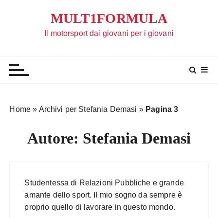
S
MULT1FORMULA
a
l
Il motorsport dai giovani per i giovani
t
a
a
l
c
o
Home
»
Archivi per Stefania Demasi
»
Pagina 3
n
t
Autore:
Stefania Demasi
e
n
u
t
Studentessa di Relazioni Pubbliche e grande
o
amante dello sport. Il mio sogno da sempre è
proprio quello di lavorare in questo mondo.