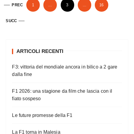
P
PREC
1
…
3
…
16
a
g
SUCC
i
n
a
ARTICOLI RECENTI
z
i
F3: vittoria del mondiale ancora in bilico a 2 gare
o
dalla fine
n
F1 2026: una stagione da film che lascia con il
e
fiato sospeso
d
e
Le future promesse della F1
g
l
La F1 torna in Malesia