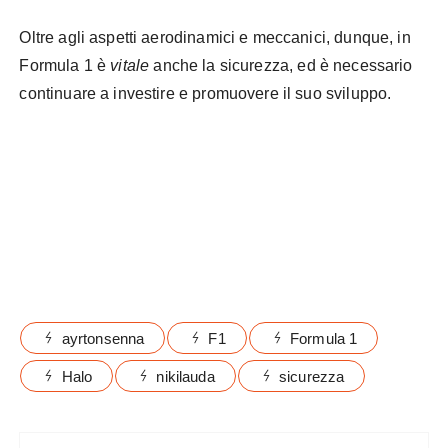
Oltre agli aspetti aerodinamici e meccanici, dunque, in
Formula 1 è
vitale
anche la sicurezza, ed è necessario
continuare a investire e promuovere il suo sviluppo.
15.09.2017 – Free Practice 1, Kimi Raikkonen (FIN
Scuderia Ferrari SF70H with Halo.
ayrtonsenna
F1
Formula 1
Halo
nikilauda
sicurezza