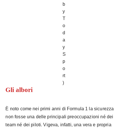
b
y
T
o
d
a
y
S
p
o
rt
)
Gli albori
È noto come nei primi anni di Formula 1 la sicurezza
non fosse una delle principali preoccupazioni né dei
team né dei piloti. Vigeva, infatti, una vera e propria