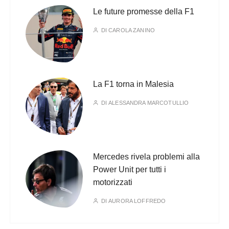
Le future promesse della F1
DI
CAROLA ZANINO
La F1 torna in Malesia
DI
ALESSANDRA MARCOTULLIO
Mercedes rivela problemi alla
Power Unit per tutti i
motorizzati
DI
AURORA LOFFREDO