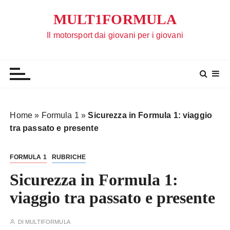
S
MULT1FORMULA
a
l
Il motorsport dai giovani per i giovani
t
a
a
l
c
o
Home
»
Formula 1
»
Sicurezza in Formula 1: viaggio
n
tra passato e presente
t
e
FORMULA 1
RUBRICHE
n
u
Sicurezza in Formula 1:
t
viaggio tra passato e presente
o
DI
MULTIFORMULA