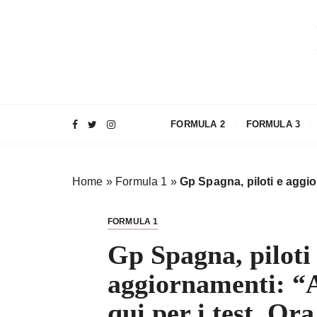
S
a
l
t
a
a
l
FORMULA 2
FORMULA 3
c
o
n
Home
»
Formula 1
»
Gp Spagna, piloti e aggio
t
e
n
FORMULA 1
u
Gp Spagna, piloti
t
o
aggiornamenti: “
qui per i test. O