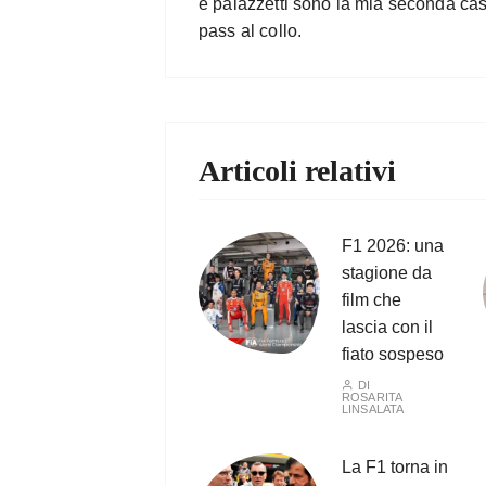
e palazzetti sono la mia seconda cas
pass al collo.
Articoli relativi
F1 2026: una
stagione da
film che
lascia con il
fiato sospeso
DI
ROSARITA
LINSALATA
La F1 torna in