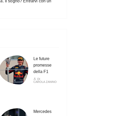
a. Il sogno? Entrarvi con un
Le future
promesse
della F1
DI
CAROLA ZANINO
Mercedes