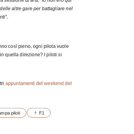
la sessione di test.
“Io non ero qui
delle altre gare per battagliare nel
nti”
.
 anno così pieno, ogni pilota vuole
 quella direzione? I piloti si
tri
appuntamenti del weekend del
mpa piloti
F1