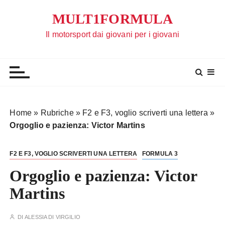
S
MULT1FORMULA
a
l
Il motorsport dai giovani per i giovani
t
a
a
l
c
o
Home
»
Rubriche
»
F2 e F3, voglio scriverti una lettera
»
n
Orgoglio e pazienza: Victor Martins
t
e
F2 E F3, VOGLIO SCRIVERTI UNA LETTERA
FORMULA 3
n
u
Orgoglio e pazienza: Victor
t
Martins
o
DI
ALESSIA DI VIRGILIO