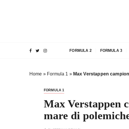
S
a
l
t
a
a
l
FORMULA 2
FORMULA 3
c
o
n
Home
»
Formula 1
»
Max Verstappen campione
t
e
n
FORMULA 1
u
Max Verstappen c
t
o
mare di polemich