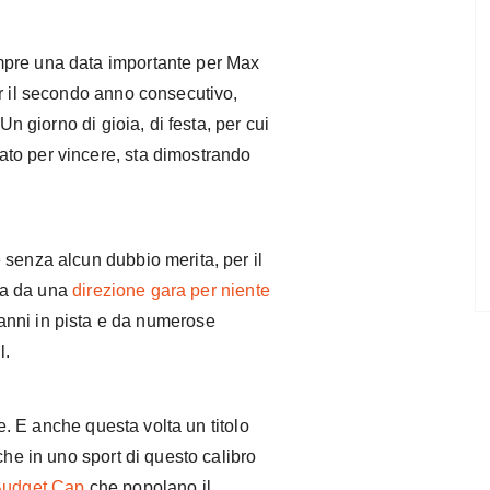
mpre una data importante per Max
er il secondo anno consecutivo,
 Un giorno di gioia, di festa, per cui
to per vincere, sta dimostrando
 senza alcun dubbio merita, per il
ta da una
direzione gara per niente
 anni in pista e da numerose
l.
ie. E anche questa volta un titolo
che in uno sport di questo calibro
udget Cap
che popolano il