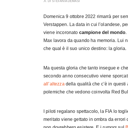
DI
STEFANIA DEMASI
Domenica 9 ottobre 2022 rimarrà per se
Verstappen. La data in cui l’olandese, p
viene incoronato
campione del mondo
.
Max lavora da quando ha memoria. Lui na
che qual è il suo unico destino: la gloria.
Ma questa gloria che tanto insegue e che
secondo anno consecutivo viene sporca
all’altezza
della qualità che c’è in questi
polemiche che vedono coinvolta Red Bul
I piloti regalano spettacolo, la FIA lo togl
meritato viene gettato in ombra da errori 
non dovrebbero esistere. E i
rumors
sul
B