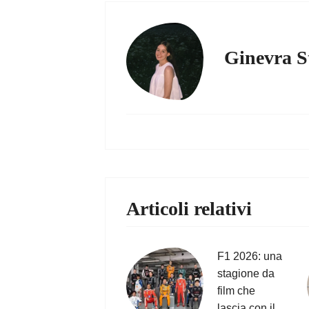
Ginevra S
Articoli relativi
F1 2026: una
stagione da
film che
lascia con il