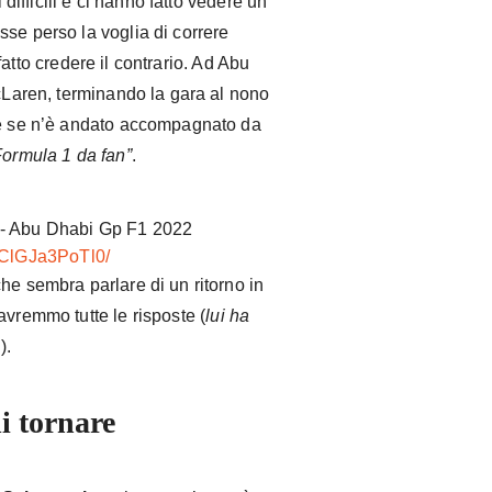
 difficili e ci hanno fatto vedere un
se perso la voglia di correre
atto credere il contrario. Ad Abu
McLaren, terminando la gara al nono
che se n’è andato accompagnato da
Formula 1 da fan”
.
/ClGJa3PoTl0/
he sembra parlare di un ritorno in
avremmo tutte le risposte (
lui ha
…
).
i tornare