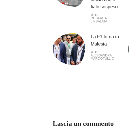
fiato sospeso
DI
ROSARITA
LINSALATA
La F1 torna in
Malesia
DI
ALESSANDRA
MARCOTULLIO
Lascia un commento