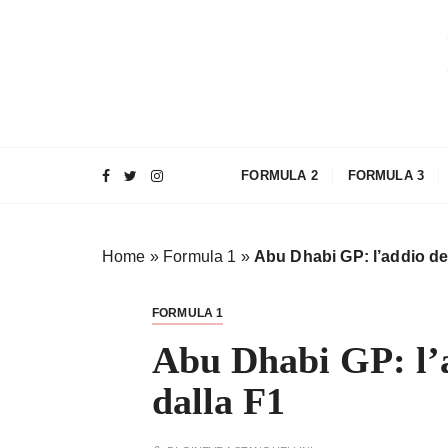
S
a
l
t
a
a
l
FORMULA 2
FORMULA 3
c
o
n
Home
»
Formula 1
»
Abu Dhabi GP: l’addio degl
t
e
n
FORMULA 1
u
Abu Dhabi GP: l’a
t
o
dalla F1