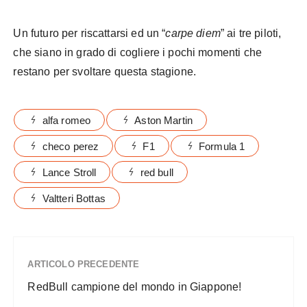
Un futuro per riscattarsi ed un “
carpe diem
” ai tre piloti,
che siano in grado di cogliere i pochi momenti che
restano per svoltare questa stagione.
alfa romeo
Aston Martin
checo perez
F1
Formula 1
Lance Stroll
red bull
Valtteri Bottas
ARTICOLO PRECEDENTE
RedBull campione del mondo in Giappone!