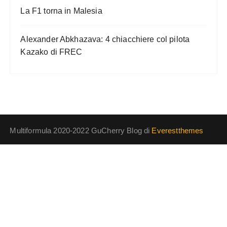
La F1 torna in Malesia
Alexander Abkhazava: 4 chiacchiere col pilota
Kazako di FREC
Multiformula 2020-2022 GuCherry Blog di
Everestthemes