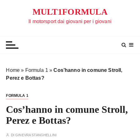
S
MULT1FORMULA
a
l
Il motorsport dai giovani per i giovani
t
a
a
l
c
o
Home
»
Formula 1
»
Cos’hanno in comune Stroll,
n
Perez e Bottas?
t
e
FORMULA 1
n
u
Cos’hanno in comune Stroll,
t
Perez e Bottas?
o
DI
GINEVRA STANGHELLINI