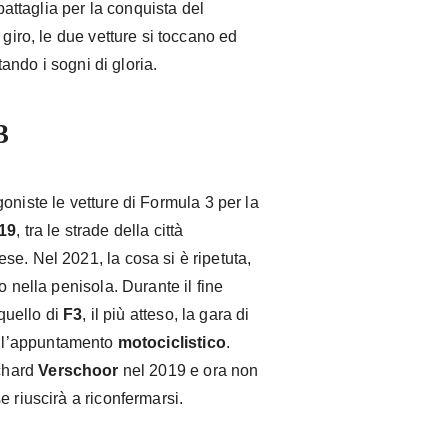
ttaglia per la conquista del
 giro, le due vetture si toccano ed
tando i sogni di gloria.
3
goniste le vetture di Formula 3 per la
19
, tra le strade della città
e. Nel 2021, la cosa si è ripetuta,
o nella penisola. Durante il fine
 quello di
F3
, il più atteso, la gara di
ne l’appuntamento
motociclistico
.
ichard
Verschoor
nel 2019 e ora non
 riuscirà a riconfermarsi.