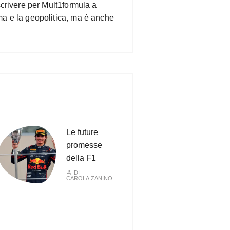
scrivere per Mult1formula a
ma e la geopolitica, ma è anche
Le future
promesse
della F1
DI
CAROLA ZANINO