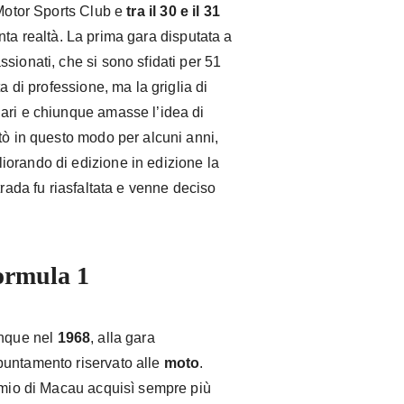
 Motor Sports Club e
tra il 30 e il 31
nta realtà. La prima gara disputata a
sionati, che si sono sfidati per 51
a di professione, ma la griglia di
ari e chiunque amasse l’idea di
tò in questo modo per alcuni anni,
orando di edizione in edizione la
trada fu riasfaltata e venne deciso
Formula 1
unque nel
1968
, alla gara
puntamento riservato alle
moto
.
remio di Macau acquisì sempre più