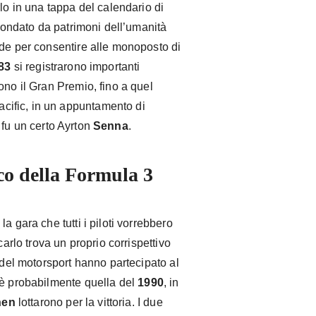
lo in una tappa del calendario di
ircondato da patrimoni dell’umanità
ade per consentire alle monoposto di
83
si registrarono importanti
ono il Gran Premio, fino a quel
ific, in un appuntamento di
 fu un certo Ayrton
Senna
.
o della Formula 3
a gara che tutti i piloti vorrebbero
carlo trova un proprio corrispettivo
 del motorsport hanno partecipato al
 è probabilmente quella del
1990
, in
nen
lottarono per la vittoria. I due