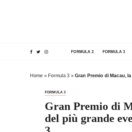
S
a
l
t
a
a
l
FORMULA 2
FORMULA 3
c
o
n
Home
»
Formula 3
»
Gran Premio di Macau, la 
t
e
n
FORMULA 3
u
Gran Premio di Ma
t
o
del più grande ev
3