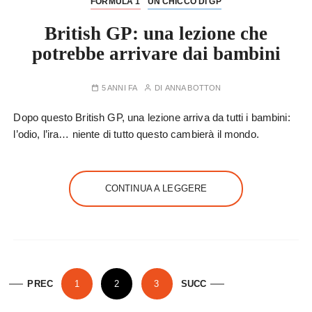
FORMULA 1
UN CHICCO DI GP
British GP: una lezione che
potrebbe arrivare dai bambini
5 ANNI FA
DI
ANNA BOTTON
Dopo questo British GP, una lezione arriva da tutti i bambini:
l’odio, l’ira… niente di tutto questo cambierà il mondo.
CONTINUA A LEGGERE
P
PREC
1
2
3
SUCC
a