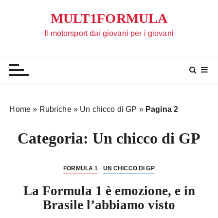
S
MULT1FORMULA
a
l
Il motorsport dai giovani per i giovani
t
a
a
l
c
o
Home
»
Rubriche
»
Un chicco di GP
»
Pagina 2
n
t
Categoria:
Un chicco di GP
e
n
u
FORMULA 1
UN CHICCO DI GP
t
La Formula 1 è emozione, e in
o
Brasile l’abbiamo visto