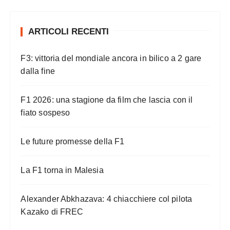
g
i
ARTICOLI RECENTI
n
a
F3: vittoria del mondiale ancora in bilico a 2 gare
z
dalla fine
i
o
F1 2026: una stagione da film che lascia con il
n
fiato sospeso
e
Le future promesse della F1
d
e
La F1 torna in Malesia
g
l
Alexander Abkhazava: 4 chiacchiere col pilota
i
Kazako di FREC
a