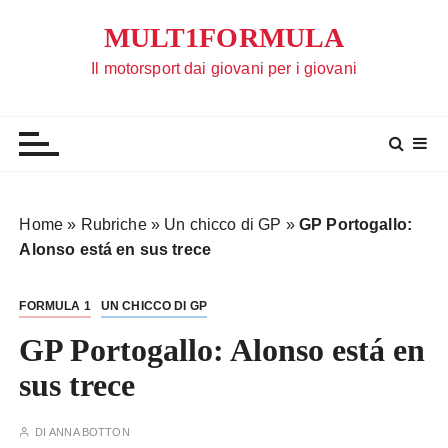
S
MULT1FORMULA
a
l
Il motorsport dai giovani per i giovani
t
a
a
l
c
o
Home
»
Rubriche
»
Un chicco di GP
»
GP Portogallo:
n
Alonso está en sus trece
t
e
FORMULA 1
UN CHICCO DI GP
n
u
GP Portogallo: Alonso está en
t
sus trece
o
DI
ANNA BOTTON