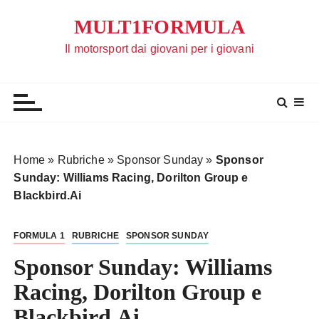
S
MULT1FORMULA
a
l
Il motorsport dai giovani per i giovani
t
a
a
l
c
o
Home
»
Rubriche
»
Sponsor Sunday
»
Sponsor
n
Sunday: Williams Racing, Dorilton Group e
t
Blackbird.Ai
e
n
FORMULA 1
RUBRICHE
SPONSOR SUNDAY
u
t
Sponsor Sunday: Williams
o
Racing, Dorilton Group e
Blackbird.Ai