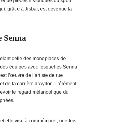
et de pièces historiques du sport
qui, grâce à Jisbar, est devenue la
de Senna
appelant celle des monoplaces de
andes équipes avec lesquelles Senna
 est l’œuvre de l’artiste de rue
 et de la carrière d’Ayrton. L’élément
cevoir le regard mélancolique du
ophées.
 et elle vise à commémorer, une fois