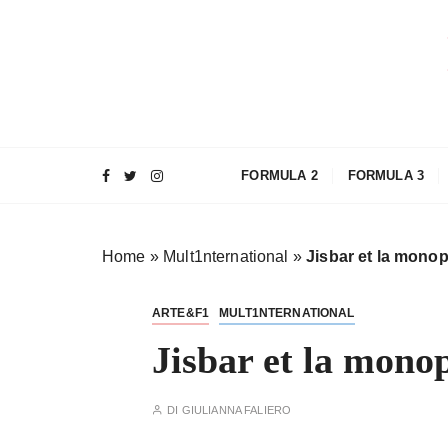
S
a
l
t
a
a
l
FORMULA 2
FORMULA 3
c
o
n
Home
»
Mult1nternational
»
Jisbar et la monop
t
e
n
ARTE&F1
MULT1NTERNATIONAL
u
Jisbar et la mono
t
o
DI
GIULIANNA FALIERO