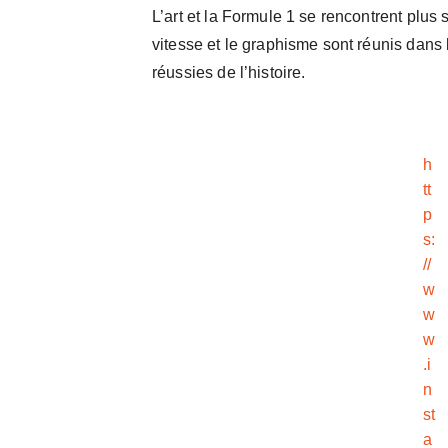
L’art et la Formule 1 se rencontrent plus
vitesse et le graphisme sont réunis dans
réussies de l’histoire.
h
tt
p
s:
//
w
w
w
.i
n
st
a