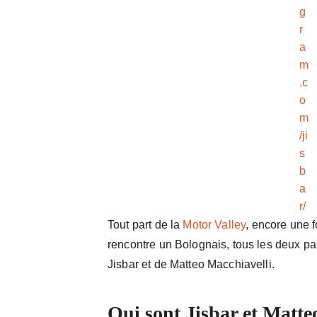
g
r
a
m
.c
o
m
/ji
s
b
a
r/
Tout part de la
Motor Valley
, encore une f
rencontre un Bolognais, tous les deux p
Jisbar et de Matteo Macchiavelli.
Qui sont Jisbar et Matte