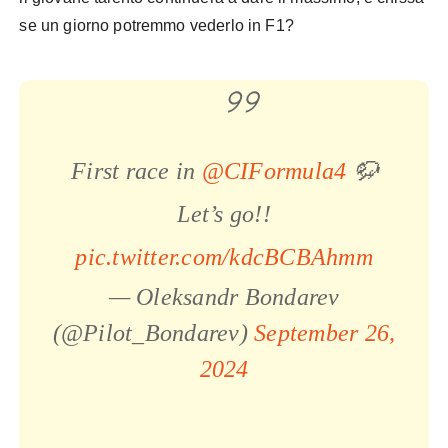
se un giorno potremmo vederlo in F1?
First race in
@CIFormula4
🦬
Let’s go!!
pic.twitter.com/kdcBCBAhmm
— Oleksandr Bondarev
(@Pilot_Bondarev)
September 26,
2024