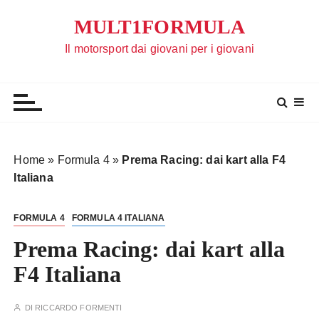
S
MULT1FORMULA
a
l
Il motorsport dai giovani per i giovani
t
a
a
l
c
o
Home
»
Formula 4
»
Prema Racing: dai kart alla F4
n
Italiana
t
e
FORMULA 4
FORMULA 4 ITALIANA
n
u
Prema Racing: dai kart alla
t
F4 Italiana
o
DI
RICCARDO FORMENTI