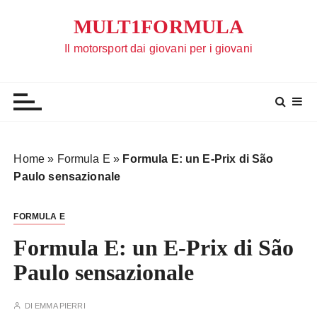
S
MULT1FORMULA
a
l
Il motorsport dai giovani per i giovani
t
a
a
l
c
o
Home
»
Formula E
»
Formula E: un E-Prix di São
n
Paulo sensazionale
t
e
FORMULA E
n
u
Formula E: un E-Prix di São
t
Paulo sensazionale
o
DI
EMMA PIERRI