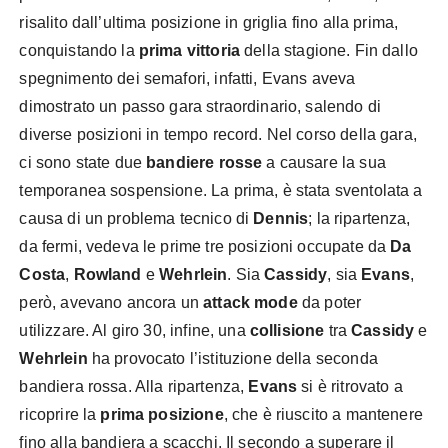
risalito dall’ultima posizione in griglia fino alla prima,
conquistando la
prima vittoria
della stagione. Fin dallo
spegnimento dei semafori, infatti, Evans aveva
dimostrato un passo gara straordinario, salendo di
diverse posizioni in tempo record. Nel corso della gara,
ci sono state due
bandiere rosse
a causare la sua
temporanea sospensione. La prima, è stata sventolata a
causa di un problema tecnico di
Dennis
; la ripartenza,
da fermi, vedeva le prime tre posizioni occupate da
Da
Costa
,
Rowland
e
Wehrlein
. Sia
Cassidy
, sia
Evans
,
però, avevano ancora un
attack mode
da poter
utilizzare. Al giro 30, infine, una
collisione
tra
Cassidy
e
Wehrlein
ha provocato l’istituzione della seconda
bandiera rossa. Alla ripartenza,
Evans
si è ritrovato a
ricoprire la
prima posizione
, che è riuscito a mantenere
fino alla bandiera a scacchi. Il secondo a superare il