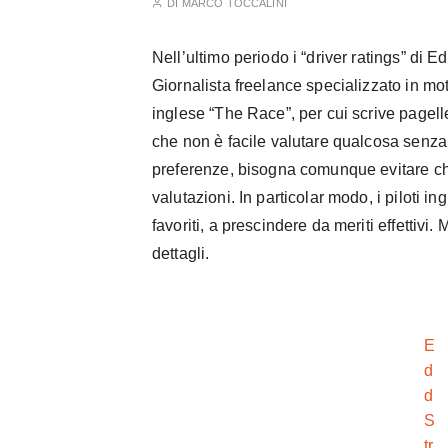
DI
MARCO TOCCALINI
Nell’ultimo periodo i “driver ratings” di 
Giornalista freelance specializzato in mot
inglese “The Race”, per cui scrive pagel
che non è facile valutare qualcosa senza 
preferenze, bisogna comunque evitare ch
valutazioni. In particolar modo, i piloti
favoriti, a prescindere da meriti effettiv
dettagli.
E
d
d
S
tr