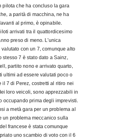
n pilota che ha concluso la gara
che, a parità di macchina, ne ha
vanti al primo, è opinabile.
loti arrivati tra il quattordicesimo
 hanno preso di meno. L’unica
e valutato con un 7, comunque alto
 stesso 7 è stato dato a Sainz,
ll, partito nono e arrivato quarto,
i ultimi ad essere valutati poco o
l 7 di Perez, costretti al ritiro nei
dei loro veicoli, sono apprezzabili in
no occupando prima degli imprevisti.
atosi a metà gara per un problema al
re un problema meccanico sulla
e del francese è stata comunque
riato uno scambio di voto con il 6