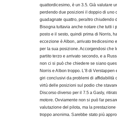
quattordicesimo, è un 3.5. Già valutare u
perdendo due posizioni il doppio di uno 
guadagnate quattro, peraltro chiudendo da
Bisogna tuttavia anche notare che tutti i pi
posto e il sesto, quindi prima di Norris,
eccezione è Albon, arrivato tredicesimo 
per la sua posizione. Accorgendosi che lo
partito terzo e arrivato secondo, e a Russe
non ci si può che chiedere se siano quest
Norris e Albon troppo. L’8 di Verstappen e i
giri conclusivi da problemi di affidabilità 
virtù delle posizioni sul podio che stava
Discorso diverso per il 7.5 a Gasly, ritir
motore. Ovviamente non si può far pesa
valutazione del pilota, ma la prestazion
troppo anonima. Sarebbe stato più approp