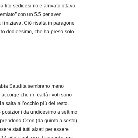
tito sedicesimo e arrivato ottavo.
miato” con un 5.5 per aver
i iniziava. Ciò risalta in paragone
vato dodicesimo, che ha preso solo
gelle edd straw
 Arabia Saudita sembrano meno
 accorge che in realtà i voti sono
la salta all’occhio più del resto.
4 posizioni da undicesimo a settimo
o prendono Ocon (da quinto a sesto)
ere stati tutti alzati per essere
4 piloti tagliare il traguardo, ma