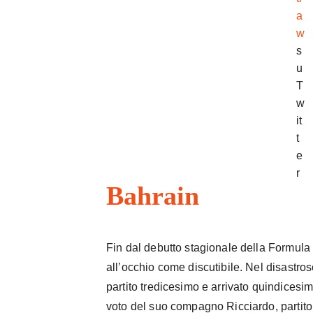
a
w
s
u
T
w
it
t
e
r
Bahrain
Fin dal debutto stagionale della Formula
all’occhio come discutibile. Nel disastros
partito tredicesimo e arrivato quindicesi
voto del suo compagno Ricciardo, partito 