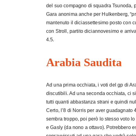
del suo compagno di squadra Tsunoda, par
Gara anonima anche per Hulkenberg, “pre
mantenuto il diciassettesimo posto con cu
con Stroll, partito diciannovesimo e arri
4.5.
Arabia Saudita
pa
Ad una prima occhiata, i voti del gp di
discutibili. Ad una seconda occhiata, ci si
tutti quanti abbastanza strani e quindi nul
Certo, l’8 di Norris per aver guadagnato 
sembra troppo, poi però lo stesso voto l
e Gasly (da nono a ottavo). Potrebbero ess
sopravvissuti ad una gara che vedrà solo 1