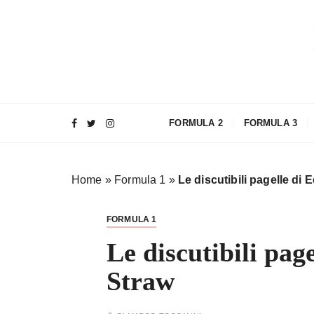
S
a
l
t
a
a
l
FORMULA 2
FORMULA 3
c
o
n
Home
»
Formula 1
»
Le discutibili pagelle di 
t
e
n
FORMULA 1
u
Le discutibili pag
t
o
Straw