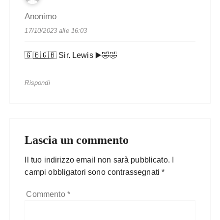
Anonimo
17/10/2023 alle 16:03
🇬🇧🇬🇧 Sir. Lewis ▶️🤣🤣
Rispondi
Lascia un commento
Il tuo indirizzo email non sarà pubblicato.
I
campi obbligatori sono contrassegnati
*
Commento
*