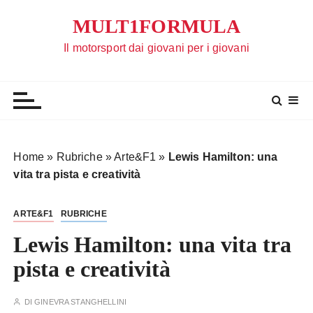
S
MULT1FORMULA
a
l
Il motorsport dai giovani per i giovani
t
a
a
l
c
o
Home
»
Rubriche
»
Arte&F1
»
Lewis Hamilton: una
n
vita tra pista e creatività
t
e
ARTE&F1
RUBRICHE
n
u
Lewis Hamilton: una vita tra
t
pista e creatività
o
DI
GINEVRA STANGHELLINI