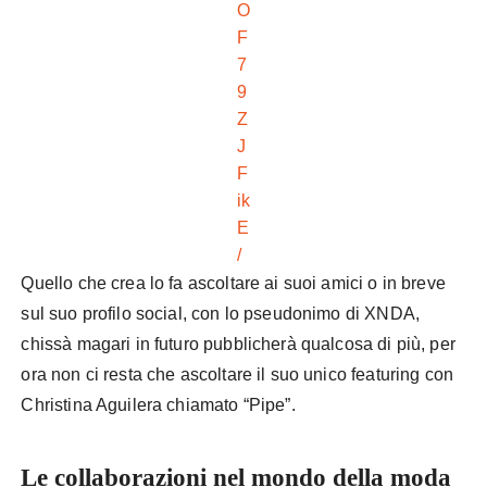
O
F
7
9
Z
J
F
ik
E
/
Quello che crea lo fa ascoltare ai suoi amici o in breve
sul suo profilo social, con lo pseudonimo di XNDA,
chissà magari in futuro pubblicherà qualcosa di più, per
ora non ci resta che ascoltare il suo unico featuring con
Christina Aguilera chiamato “Pipe”.
Le collaborazioni nel mondo della moda