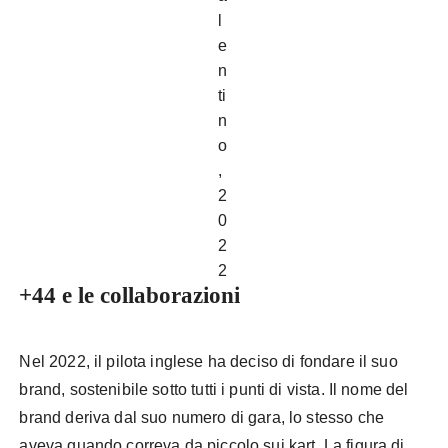
l
e
n
ti
n
o
,
2
0
2
2
+44 e le collaborazioni
Nel 2022, il pilota inglese ha deciso di fondare il suo
brand, sostenibile sotto tutti i punti di vista. Il nome del
brand deriva dal suo numero di gara, lo stesso che
aveva quando correva da piccolo sui kart. La figura di