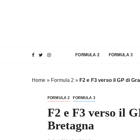
S
a
l
t
a
a
l
FORMULA 2
FORMULA 3
c
o
n
Home
»
Formula 2
»
F2 e F3 verso il GP di Gr
t
e
n
FORMULA 2
FORMULA 3
u
F2 e F3 verso il 
t
o
Bretagna