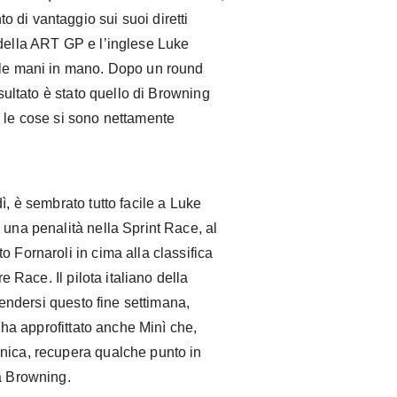
 di vantaggio sui suoi diretti
 della ART GP e l’inglese Luke
n le mani in mano. Dopo un round
isultato è stato quello di Browning
, le cose si sono nettamente
ì, è sembrato tutto facile a Luke
 una penalità nella Sprint Race, al
o Fornaroli in cima alla classifica
re Race. Il pilota italiano della
ifendersi questo fine settimana,
e ha approfittato anche Minì che,
nica, recupera qualche punto in
da Browning.