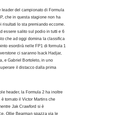
e leader del campionato di Formula
GP, che in questa stagione non ha
 risultati lo sta premiando eccome.
ad essere salito sul podio in tutti e 6
sto che ad oggi domina la classifica
into esordirà nelle FP1 di formula 1
lverstone ci saranno Isack Hadjar,
a, e Gabriel Bortoleto, in uno
cuperare il distacco dalla prima
ple header, la Formula 2 ha inoltre
a
è tornato il Victor Martins che
entre Jak Crawford si è
ece, Ollie Bearman spazza via le