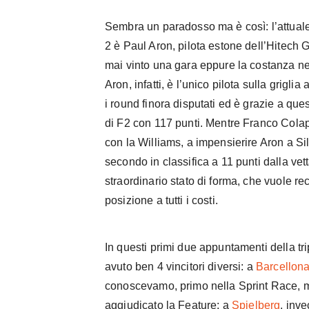
Sembra un paradosso ma è così: l’attual
2 è Paul Aron, pilota estone dell’Hitech 
mai vinto una gara eppure la costanza nei
Aron, infatti, è l’unico pilota sulla griglia 
i round finora disputati ed è grazie a que
di F2 con 117 punti. Mentre Franco Colap
con la Williams, a impensierire Aron a Si
secondo in classifica a 11 punti dalla vett
straordinario stato di forma, che vuole re
posizione a tutti i costi.
In questi primi due appuntamenti della tri
avuto ben 4 vincitori diversi: a
Barcellon
conoscevamo, primo nella Sprint Race, m
aggiudicato la Feature; a
Spielberg
, inv