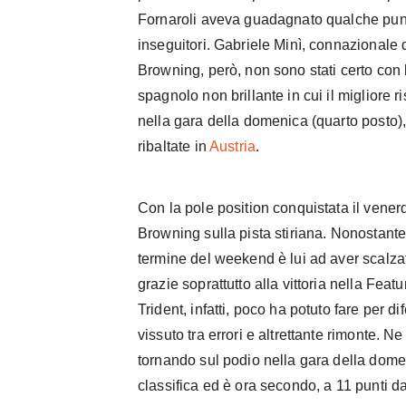
Fornaroli aveva guadagnato qualche punto
inseguitori. Gabriele Minì, connazionale
Browning, però, non sono stati certo co
spagnolo non brillante in cui il migliore r
nella gara della domenica (quarto posto)
ribaltate in
Austria
.
Con la pole position conquistata il venerd
Browning sulla pista stiriana. Nonostante
termine del weekend è lui ad aver scalzat
grazie soprattutto alla vittoria nella Featu
Trident, infatti, poco ha potuto fare per d
vissuto tra errori e altrettante rimonte. N
tornando sul podio nella gara della dome
classifica ed è ora secondo, a 11 punti 