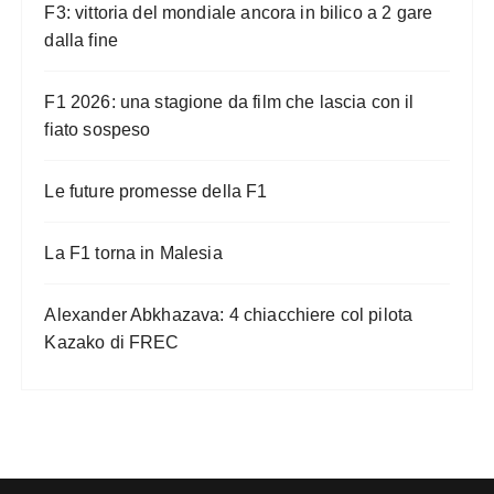
a
F3: vittoria del mondiale ancora in bilico a 2 gare
z
dalla fine
i
o
F1 2026: una stagione da film che lascia con il
n
fiato sospeso
e
Le future promesse della F1
d
e
La F1 torna in Malesia
g
l
Alexander Abkhazava: 4 chiacchiere col pilota
i
Kazako di FREC
a
r
t
i