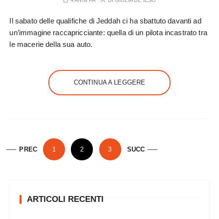
4 ANNI FA
DI
GIULIA DE IESO
Il sabato delle qualifiche di Jeddah ci ha sbattuto davanti ad
un’immagine raccapricciante: quella di un pilota incastrato tra
le macerie della sua auto.
CONTINUA A LEGGERE
P
PREC
1
2
3
SUCC
a
g
i
ARTICOLI RECENTI
n