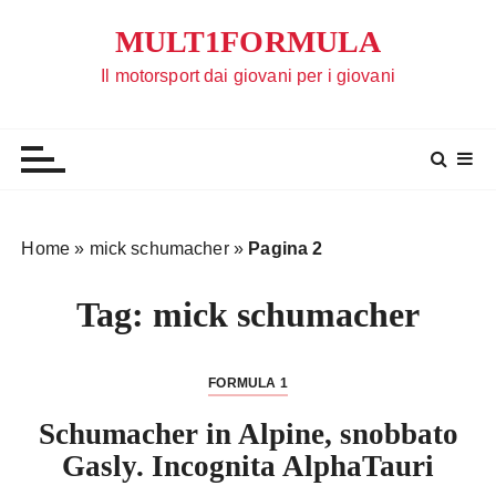
S
MULT1FORMULA
a
l
Il motorsport dai giovani per i giovani
t
a
a
l
c
o
Home
»
mick schumacher
»
Pagina 2
n
t
Tag:
mick schumacher
e
n
u
FORMULA 1
t
Schumacher in Alpine, snobbato
o
Gasly. Incognita AlphaTauri